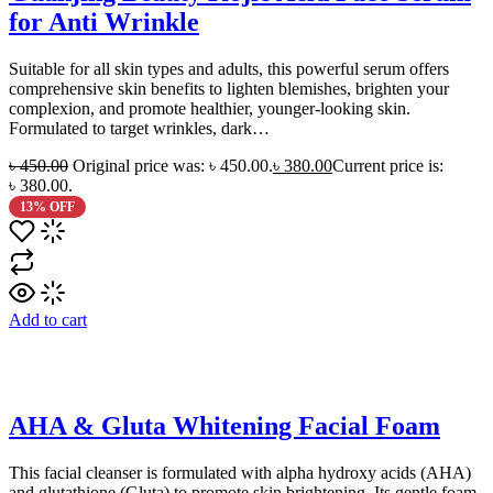
for Anti Wrinkle
Suitable for all skin types and adults, this powerful serum offers
comprehensive skin benefits to lighten blemishes, brighten your
complexion, and promote healthier, younger-looking skin.
Formulated to target wrinkles, dark…
৳
450.00
Original price was: ৳ 450.00.
৳
380.00
Current price is:
৳ 380.00.
13% OFF
Add to cart
AHA & Gluta Whitening Facial Foam
This facial cleanser is formulated with alpha hydroxy acids (AHA)
and glutathione (Gluta) to promote skin brightening. Its gentle foam