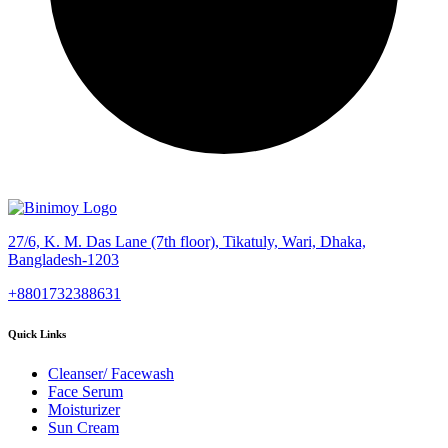
27/6, K. M. Das Lane (7th floor), Tikatuly, Wari, Dhaka,
Bangladesh-1203
+8801732388631
Quick Links
Cleanser/ Facewash
Face Serum
Moisturizer
Sun Cream