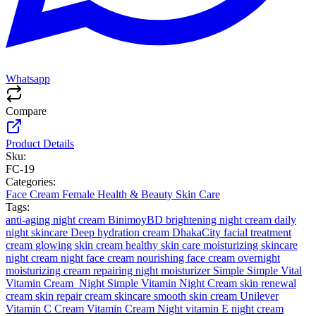
Whatsapp
Compare
Product Details
Sku:
FC-19
Categories:
Face Cream
Female
Health & Beauty
Skin Care
Tags:
anti-aging night cream
BinimoyBD
brightening night cream
daily
night skincare
Deep hydration cream
DhakaCity
facial treatment
cream
glowing skin cream
healthy skin care
moisturizing skincare
night cream
night face cream
nourishing face cream
overnight
moisturizing cream
repairing night moisturizer
Simple
Simple Vital
Vitamin Cream_Night
Simple Vitamin Night Cream
skin renewal
cream
skin repair cream
skincare
smooth skin cream
Unilever
Vitamin C Cream
Vitamin Cream Night
vitamin E night cream