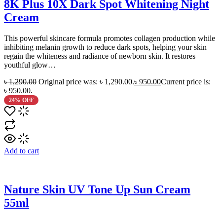
8K Plus 10X Dark Spot Whitening Night
Cream
This powerful skincare formula promotes collagen production while
inhibiting melanin growth to reduce dark spots, helping your skin
regain the whiteness and radiance of newborn skin. It restores
youthful glow…
৳
1,290.00
Original price was: ৳ 1,290.00.
৳
950.00
Current price is:
৳ 950.00.
24% OFF
Add to cart
Nature Skin UV Tone Up Sun Cream
55ml