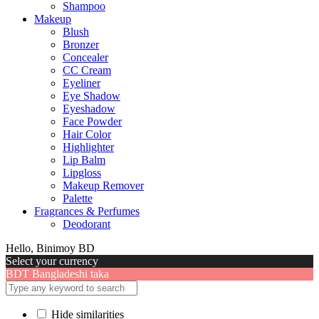
Shampoo
Makeup
Blush
Bronzer
Concealer
CC Cream
Eyeliner
Eye Shadow
Eyeshadow
Face Powder
Hair Color
Highlighter
Lip Balm
Lipgloss
Makeup Remover
Palette
Fragrances & Perfumes
Deodorant
Hello, Binimoy BD
Select your currency
BDT
Bangladeshi taka
Hide similarities