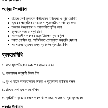
পণ্যের
উপকারিতা
রাতের বেলা ত্বককে গভীরভাবে হাইড্রেট ও পুষ্টি জোগায়
ত্বকের প্রাকৃতিক মেরামত ও পুনরুজ্জীবনে সাহায্য করে
ত্বকের উজ্জ্বলতা ও প্রাণশক্তি বৃদ্ধি করে
ত্বককে নরম ও মসৃণ রাখে
সংবেদনশীল ত্বকের জন্য নিরাপদ, মৃদু ফর্মুলা
দ্রুত শোষিত হয়, অতিরিক্ত তেলযুক্ত অনুভূতি দেয় না
সব ধরনের ত্বকের জন্য প্রতিদিন ব্যবহারযোগ্য
ব্যবহারবিধি
১. রাতে মুখ পরিষ্কার করার পর ব্যবহার করুন
২. প্রয়োজন অনুযায়ী ক্রিম নিন
৩. মুখ ও ঘাড়ে আলতোভাবে উলম্ব ও বৃত্তাকার ম্যাসাজ করুন
৪. রাতের বেলা ত্বকে রেখে দিন
৫. প্রতিদিন ব্যবহার করলে ত্বক থাকে নরম, সতেজ ও স্বাস্থ্যোজ্জ্বল
প্রধান
উপাদান