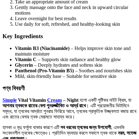
Take an appropriate amount of cream
Gently massage onto the face and neck in upward circular
motions
Leave overnight for best results
Use daily for soft, refreshed, and healthy-looking skin
Key Ingredients
Vitamin B3 (Niacinamide)
– Helps improve skin tone and
maintain moisture
Vitamin C
– Supports skin radiance and healthy glow
Glycerin
– Deeply hydrates and softens skin
Panthenol (Pro-Vitamin B5)
– Soothes and nourishes skin
Mild, skin-friendly base – Suitable for sensitive skin
পণ্য
বিবরণী
Simple
Vital Vitamin
Cream
– Night
হলো একটি পুষ্টিকর নাইট ক্রিম, যা
আপনার
ত্বককে
রাতের
বেলা
পুনরুজ্জীবিত
ও
আর্দ্র
রাখে
। এটি প্রয়োজনীয় ভিটামিনে
সমৃদ্ধ, যা ত্বকের আর্দ্রতা পুনরায় ফিরিয়ে আনে, ত্বকের প্রাকৃতিক উজ্জ্বলতা বজায় রাখে
এবং রাতের বেলায় ত্বক মেরামতে সাহায্য করে।
হালকা ও মৃদু ফর্মুলা থাকার কারণে এটি
সব
ধরনের
ত্বকের
জন্য
উপযোগী
, এমনকি
সংবেদনশীল ত্বকের ক্ষেত্রেও। প্রতিদিন ব্যবহার করলে সকালে ত্বক থাকে
নরম
,
সতেজ
এবং
প্রাণবন্ত
।