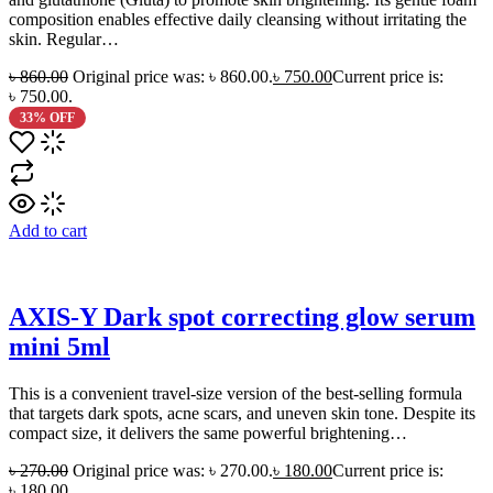
composition enables effective daily cleansing without irritating the
skin. Regular…
৳
860.00
Original price was: ৳ 860.00.
৳
750.00
Current price is:
৳ 750.00.
33% OFF
Add to cart
AXIS-Y Dark spot correcting glow serum
mini 5ml
This is a convenient travel-size version of the best-selling formula
that targets dark spots, acne scars, and uneven skin tone. Despite its
compact size, it delivers the same powerful brightening…
৳
270.00
Original price was: ৳ 270.00.
৳
180.00
Current price is:
৳ 180.00.