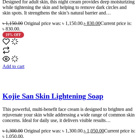
Designed for adult skin, this night cream provides deep moisturizing
while tightening the skin and helping to remove dark circles and
skin spots. It strengthens the skin’s natural barrier and…
৳
1,150.00
Original price was: ৳ 1,150.00.
৳
830.00
Current price is:
৳ 830.00.
19% OFF
Add to cart
Kojie San Skin Lightening Soap
This powerful, multi-benefit face cream is designed to brighten and
rejuvenate your skin while addressing a wide range of common skin
concerns. Ideal for daily use, it delivers visible results…
৳
1,300.00
Original price was: ৳ 1,300.00.
৳
1,050.00
Current price is:
৳ 1,050.00.