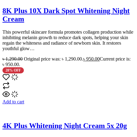
8K Plus 10X Dark Spot Whitening Night
Cream
This powerful skincare formula promotes collagen production while
inhibiting melanin growth to reduce dark spots, helping your skin
regain the whiteness and radiance of newborn skin. It restores
youthful glow…
৳
1,290.00
Original price was: ৳ 1,290.00.
৳
950.00
Current price is:
৳ 950.00.
28% OFF
Add to cart
4K Plus Whitening Night Cream 5x 20g