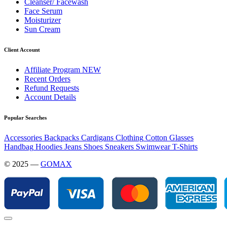
Cleanser/ Facewash
Face Serum
Moisturizer
Sun Cream
Client Account
Affiliate Program
NEW
Recent Orders
Refund Requests
Account Details
Popular Searches
Accessories
Backpacks
Cardigans
Clothing
Cotton
Glasses
Handbag
Hoodies
Jeans
Shoes
Sneakers
Swimwear
T-Shirts
© 2025 —
GOMAX