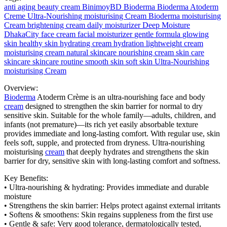
anti aging
beauty cream
BinimoyBD
Bioderma
Bioderma Atoderm
Creme Ultra-Nourishing moisturising Cream
Bioderma moisturising
Cream
brightening cream
daily moisturizer
Deep Moisture
DhakaCity
face cream
facial moisturizer
gentle formula
glowing
skin
healthy skin
hydrating cream
hydration
lightweight cream
moisturising cream
natural skincare
nourishing cream
skin care
skincare
skincare routine
smooth skin
soft skin
Ultra-Nourishing
moisturising Cream
Overview:
Bioderma
Atoderm Crème is an ultra-nourishing face and body
cream
designed to strengthen the skin barrier for normal to dry
sensitive skin. Suitable for the whole family—adults, children, and
infants (not premature)—its rich yet easily absorbable texture
provides immediate and long-lasting comfort. With regular use, skin
feels soft, supple, and protected from dryness. Ultra-nourishing
moisturising
cream
that deeply hydrates and strengthens the skin
barrier for dry, sensitive skin with long-lasting comfort and softness.
Key Benefits:
• Ultra-nourishing & hydrating: Provides immediate and durable
moisture
• Strengthens the skin barrier: Helps protect against external irritants
• Softens & smoothens: Skin regains suppleness from the first use
• Gentle & safe: Very good tolerance, dermatologically tested,