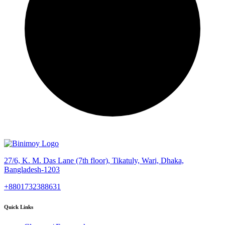
27/6, K. M. Das Lane (7th floor), Tikatuly, Wari, Dhaka,
Bangladesh-1203
+8801732388631
Quick Links