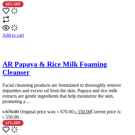
18% OFF
Add to cart
AR Papaya & Rice Milk Foaming
Cleanser
Facial cleansing products are formulated to thoroughly remove
impurities and excess oil from the skin. Papaya and rice milk
extracts are gentle ingredients that help moisturize the skin,
promoting a…
৳
670.00
Original price was: ৳ 670.00.
৳
550.00
Current price is:
৳ 550.00.
12% OFF