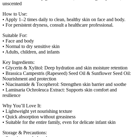
unscented
How to Use:
• Apply 1–2 times daily to clean, healthy skin on face and body.
• For persistent dryness, consult a healthcare professional.
Suitable For:
• Face and body
• Normal to dry sensitive skin
• Adults, children, and infants
Key Ingredients:
• Glycerin & Xylitol: Deep hydration and skin moisture retention
• Brassica Campestris (Rapeseed) Seed Oil & Sunflower Seed Oil:
Nourishment and protection
• Niacinamide & Tocopherol: Strengthen skin barrier and soothe
• Laminaria Ochroleuca Extract: Supports skin comfort and
resilience
Why You’ll Love It:
• Lightweight yet nourishing texture
• Quick absorption without greasiness
• Suitable for the entire family, even for delicate infant skin
Storage & Precautions: