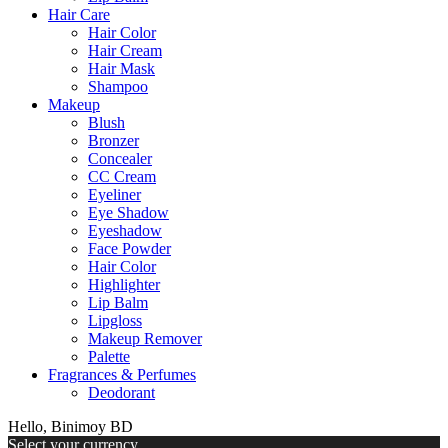
Hair Care
Hair Color
Hair Cream
Hair Mask
Shampoo
Makeup
Blush
Bronzer
Concealer
CC Cream
Eyeliner
Eye Shadow
Eyeshadow
Face Powder
Hair Color
Highlighter
Lip Balm
Lipgloss
Makeup Remover
Palette
Fragrances & Perfumes
Deodorant
Hello, Binimoy BD
Select your currency