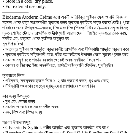
• Store in a cool, dry place.
• For external use only.
—————–
Bioderma Atoderm Crème হলো একটি অতিরিক্ত পুষ্টিকর ফেস ও বডি ক্রিম যা
নরমাল থেকে শুষ্ক সংবেদনশীল ত্বকের জন্য ত্বকের ব্যারিয়ার শক্ত করতে তৈরি। পুরো
পরিবারের জন্য উপযুক্ত—বয়স্ক, শিশু এবং শিশু (প্রিম্যাচিউর নয়)—এর সমৃদ্ধ কিন্তু
দ্রুত শোষিত টেক্সচার তাত্ক্ষণিক ও দীর্ঘস্থায়ী আরাম দেয়। নিয়মিত ব্যবহারে ত্বক নরম,
নমনীয় এবং শুষ্কতা থেকে সুরক্ষিত অনুভূত হয়।
মূল উপকারিতা
• অত্যন্ত পুষ্টিকর ও আর্দ্রতা প্রদানকারী: তাত্ক্ষণিক এবং দীর্ঘস্থায়ী আর্দ্রতা প্রদান করে
• ত্বকের ব্যারিয়ার শক্তিশালী করে: বহিরাগত ক্ষতিকর উপাদান থেকে সুরক্ষা প্রদান করে
• নরম ও মসৃণ করে: প্রথম ব্যবহার থেকেই ত্বক নমনীয়তা ফিরে পায়
• কোমল ও নিরাপদ: উচ্চ সহনশীলতা, ডার্মাটোলজিক্যালি টেস্টেড, সুগন্ধিহীন
ব্যবহারের নিয়ম
• পরিস্কার, স্বাস্থ্যকর ত্বকে দিনে ১–২ বার প্রয়োগ করুন, মুখ এবং দেহে
• দীর্ঘস্থায়ী শুষ্কতার ক্ষেত্রে স্বাস্থ্যসেবা পেশাদারের পরামর্শ নিন
কার জন্য উপযুক্ত
• মুখ এবং দেহের জন্য
• নরমাল থেকে শুষ্ক সংবেদনশীল ত্বক
• বড়, শিশু এবং শিশুর জন্য
প্রধান উপাদানসমূহ
• Glycerin & Xylitol: গভীর আর্দ্রতা এবং ত্বকের আর্দ্রতা ধরে রাখে
• Brassica Campestris (Rapeseed) Seed Oil & Sunflower Seed Oil: